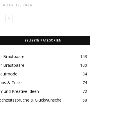
EBRUAR 19, 2026
BELIEBTE KATEGORIEN
r Brautpaare
153
r Brautpaare
100
rautmode
84
pps & Tricks
74
Y und Kreative Ideen
72
ochzeitssprüche & Glückwünsche
68