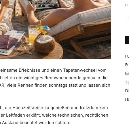
F
rund
Fü
Fü
meinsame Erlebnisse und einen Tapetenwechsel vom
B
cht selten ein wichtiges Rennwochenende genau in die
um
Ti
, viele Rennen finden sonntags statt und lassen sich
DI
H
ch, die Hochzeitsreise zu genießen und trotzdem kein
 Leitfaden erklärt, welche technischen, rechtlichen
 Ausland beachtet werden sollten.
das