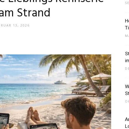
S
am Strand
H
–
BRUAR 13, 2026
T
M
S
i
Dein
D
W
St
O
Portal
A
L