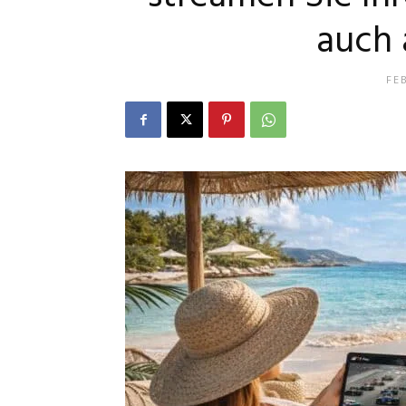
auch 
FE