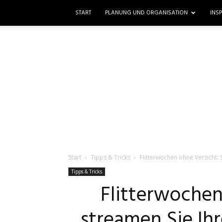
START
PLANUNG UND ORGANISATION
INS
Start
Tipps & Tricks
Flitterwochen ohne Verzicht: 
Tipps & Tricks
Flitterwochen
streamen Sie Ihr