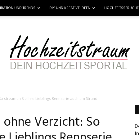
PIRATION UND TRENDS
DIY UND KREATIVE IDEEN
HOCHZEITSSPRÜCH
So streamen Sie Ihre Lieblings Rennserie auch am Strand
Hochzeitstraum
 ohne Verzicht: So
D
e Lieblings Rennserie
I