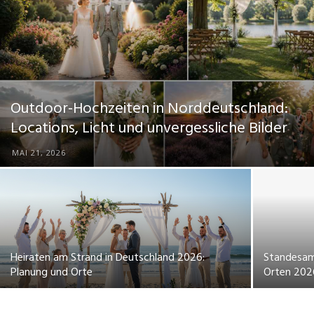
Dein
Portal
Outdoor-Hochzeiten in Norddeutschland:
Locations, Licht und unvergessliche Bilder
rund
MAI 21, 2026
um
Heiraten am Strand in Deutschland 2026:
Standesam
das
Planung und Orte
Orten 202