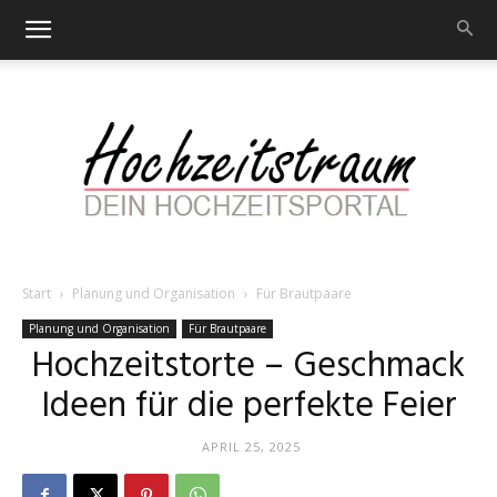
Start
Planung und Organisation
Für Brautpaare
Hochzeitstraum
Planung und Organisation
Für Brautpaare
Hochzeitstorte – Geschmack
Ideen für die perfekte Feier
–
APRIL 25, 2025