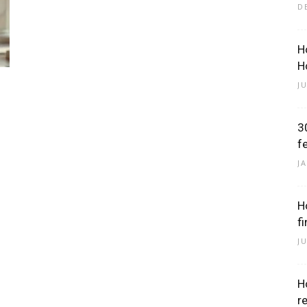
D
H
–
H
JU
3
f
Dein
J
H
f
J
Portal
H
r