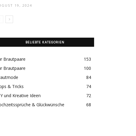
UGUST 19, 2024
BELIEBTE KATEGORIEN
r Brautpaare
153
r Brautpaare
100
rautmode
84
pps & Tricks
74
Y und Kreative Ideen
72
ochzeitssprüche & Glückwünsche
68