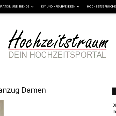
PIRATION UND TRENDS
DIY UND KREATIVE IDEEN
HOCHZEITSSPRÜCH
sanzug Damen
Hochzeitstraum
D
I