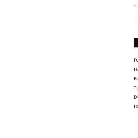
A
rund
Fü
Fü
B
um
Ti
DI
H
das