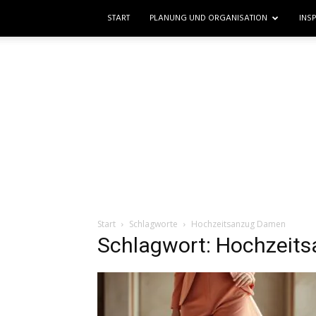
START
PLANUNG UND ORGANISATION
INS
Start
Schlagworte
Hochzeitsanzug Damen
Schlagwort: Hochzeit