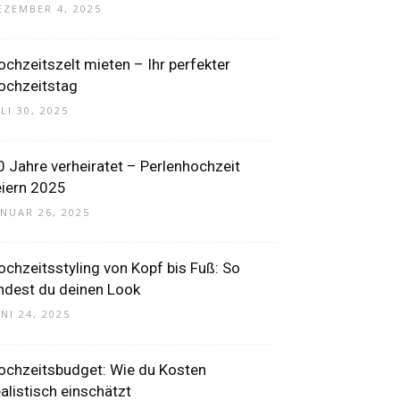
EZEMBER 4, 2025
ochzeitszelt mieten – Ihr perfekter
ochzeitstag
LI 30, 2025
0 Jahre verheiratet – Perlenhochzeit
eiern 2025
ANUAR 26, 2025
ochzeitsstyling von Kopf bis Fuß: So
indest du deinen Look
UNI 24, 2025
ochzeitsbudget: Wie du Kosten
ealistisch einschätzt