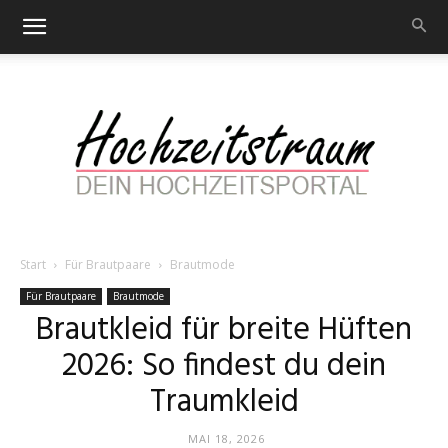
Start
Für Brautpaare
Brautmode
Hochzeitstraum
Für Brautpaare
Brautmode
Brautkleid für breite Hüften
2026: So findest du dein
–
Traumkleid
MAI 18, 2026