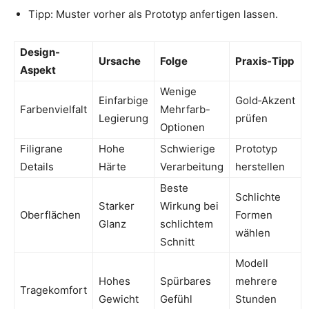
Tipp: Muster vorher als Prototyp anfertigen lassen.
Design-
Ursache
Folge
Praxis-Tipp
Aspekt
Wenige
Einfarbige
Gold‑Akzent
Farbenvielfalt
Mehrfarb-
Legierung
prüfen
Optionen
Filigrane
Hohe
Schwierige
Prototyp
Details
Härte
Verarbeitung
herstellen
Beste
Schlichte
Starker
Wirkung bei
Oberflächen
Formen
Glanz
schlichtem
wählen
Schnitt
Modell
Hohes
Spürbares
mehrere
Tragekomfort
Gewicht
Gefühl
Stunden