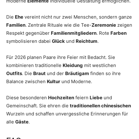
moderne
Elemente
individuelle Gestaltung ermöglichen.
Die
Ehe
vereint nicht nur zwei Menschen, sondern ganze
Familien
. Zentrale Rituale wie die Tee-
Zeremonie
zeigen
Respekt gegenüber
Familienmitgliedern
. Rote
Farben
symbolisieren dabei
Glück
und
Reichtum
.
Für 2026 planen Paare ihre Feier mit Bedacht. Sie
kombinieren traditionelle
Kleidung
mit westlichen
Outfits
. Die
Braut
und der
Bräutigam
finden so ihre
Balance zwischen
Kultur
und Moderne.
Diese besonderen
Hochzeiten
feiern
Liebe
und
Gemeinschaft. Sie ehren die
traditionellen chinesischen
Wurzeln und schaffen unvergessliche Erinnerungen für
alle
Gäste
.