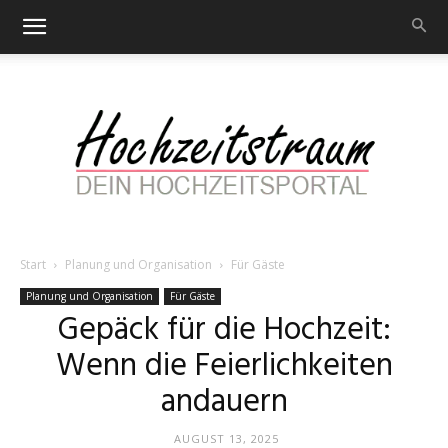
Start
Planung und Organisation
Für Gäste
Hochzeitstraum
Planung und Organisation
Für Gäste
Gepäck für die Hochzeit:
Wenn die Feierlichkeiten
–
andauern
AUGUST 13, 2025