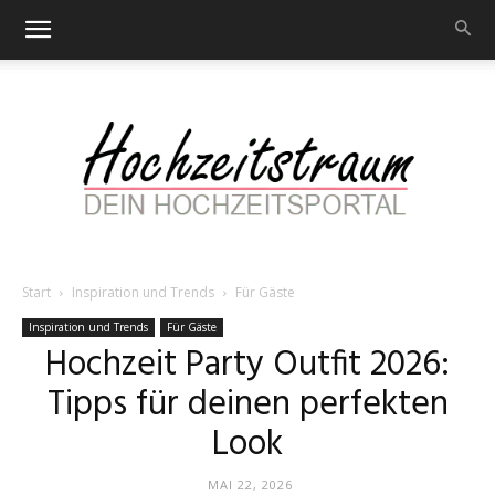
Start
Inspiration und Trends
Für Gäste
Hochzeitstraum
Inspiration und Trends
Für Gäste
Hochzeit Party Outfit 2026:
Tipps für deinen perfekten
–
Look
MAI 22, 2026