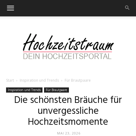
Start
Inspiration und Trends
Für Brautpaare
Hochzeitstraum
Inspiration und Trends
Für Brautpaare
Die schönsten Bräuche für
unvergessliche
–
Hochzeitsmomente
MAI 23, 2026