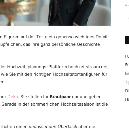
A
rund
en Figuren auf der Torte ein genauso wichtiges Detail
-Tüpfelchen, das Ihre ganz persönliche Geschichte
Fü
Fü
 der Hochzeitsplanungs-Plattform hochzeitstraum.net.
B
wie Sie mit den richtigen Hochzeitstortenfiguren für
um
en.
Ti
DI
 nur
Deko
. Sie stellen Ihr
Brautpaar
dar und geben
H
t. Gerade in der sommerlichen Hochzeitssaison ist die
das
erhalten einen
umfassenden Überblick
über die