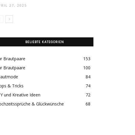
PRIL 27, 2025
BELIEBTE KATEGORIEN
r Brautpaare
153
r Brautpaare
100
rautmode
84
pps & Tricks
74
Y und Kreative Ideen
72
ochzeitssprüche & Glückwünsche
68