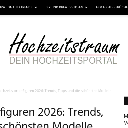
PIRATION UND TRENDS
DIY UND KREATIVE IDEEN
HOCHZEITSSPRÜCH
chzeitstortenfiguren 2026: Trends, Tipps und die schönsten Modelle
Hochzeitstraum
figuren 2026: Trends,
M
 schönsten Modelle
V