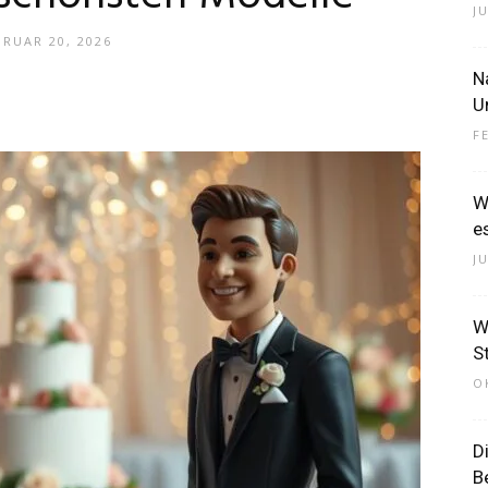
JU
BRUAR 20, 2026
N
–
U
F
W
e
Dein
J
W
St
O
Portal
D
B