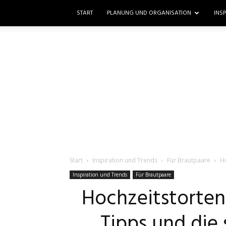
START
PLANUNG UND ORGANISATION
INS
Start
Inspiration und Trends
Für Brautpaare
Ho
Inspiration und Trends
Für Brautpaare
Hochzeitstorten
Tipps und die