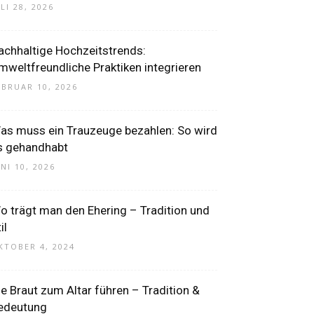
LI 28, 2026
achhaltige Hochzeitstrends:
mweltfreundliche Praktiken integrieren
EBRUAR 10, 2026
as muss ein Trauzeuge bezahlen: So wird
s gehandhabt
UNI 10, 2026
o trägt man den Ehering – Tradition und
il
KTOBER 4, 2024
ie Braut zum Altar führen – Tradition &
edeutung