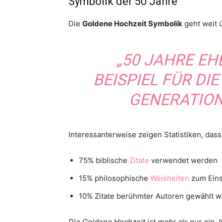
Symbolik der 50 Jahre
Die
Goldene Hochzeit Symbolik
geht weit ü
„50 JAHRE EH
BEISPIEL FÜR DIE
GENERATION
Interessanterweise zeigen Statistiken, da
75% biblische
Zitate
verwendet werden
15% philosophische
Weisheiten
zum Ein
10% Zitate berühmter Autoren gewählt 
Die Goldene Hochzeit ist mehr als nur ein J