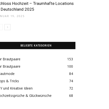
chloss Hochzeit – Traumhafte Locations
n Deutschland 2025
ANUAR 19, 2025
BELIEBTE KATEGORIEN
r Brautpaare
153
r Brautpaare
100
rautmode
84
pps & Tricks
74
Y und Kreative Ideen
72
ochzeitssprüche & Glückwünsche
68