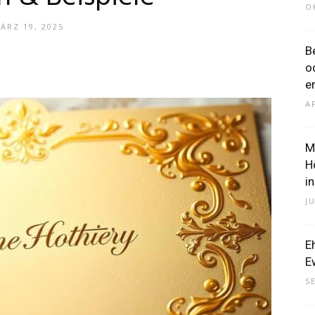
O
ÄRZ 19, 2025
B
–
o
e
A
M
H
Dein
i
J
E
E
Portal
S