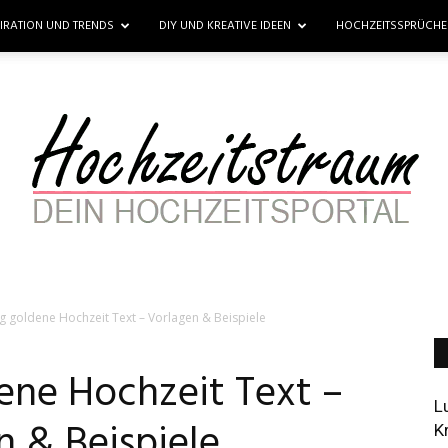
PIRATION UND TRENDS
DIY UND KREATIVE IDEEN
HOCHZEITSSPRÜCH
g goldene Hochzeit Text – Vorlagen & Beispiele
Hochzeitstraum
ene Hochzeit Text –
L
n & Beispiele
K