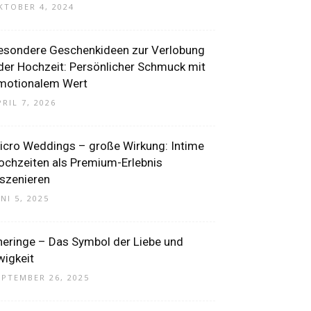
KTOBER 4, 2024
esondere Geschenkideen zur Verlobung
der Hochzeit: Persönlicher Schmuck mit
motionalem Wert
PRIL 7, 2026
icro Weddings – große Wirkung: Intime
ochzeiten als Premium-Erlebnis
nszenieren
UNI 5, 2025
heringe – Das Symbol der Liebe und
wigkeit
EPTEMBER 26, 2025