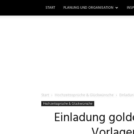
START
PLANUNG UND ORGANISATION
INS
Start
Hochzeitssprüche & Glückwünsche
Einladun
Hochzeitssprüche & Glückwünsche
Einladung gold
Vorlage