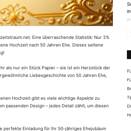
S
i
J
rund
hzeitstraum.net. Eine überraschende Statistik: Nur 3%
dene Hochzeit nach 50 Jahren Ehe. Dieses seltene
g!
r als nur ein Stück Papier – sie ist ein Herzstück der
Fü
ßergewöhnliche Liebesgeschichte von 50 Jahren Ehe,
um
Fü
B
Ti
denen Hochzeit gibt es viele wichtige Aspekte zu
um passenden Design – jedes Detail zählt, um diesen
DI
H
das
die perfekte Einladung für Ihr 50-jähriges Ehejubäum