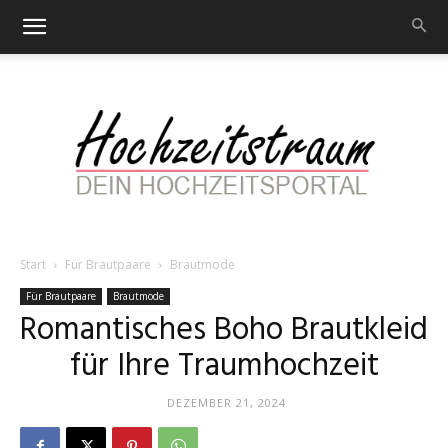
Start
Für Brautpaare
Brautmode
Hochzeitstraum
Für Brautpaare
Brautmode
Romantisches Boho Brautkleid
für Ihre Traumhochzeit
–
DEZEMBER 21, 2024