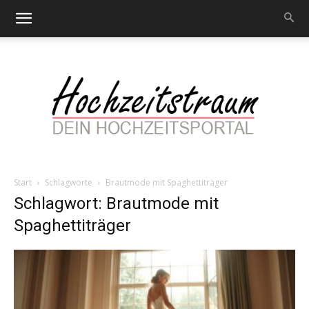
Start
Schlagworte
Brautmode mit Spaghettiträger
Hochzeitstraum
Schlagwort: Brautmode mit
Spaghettiträger
–