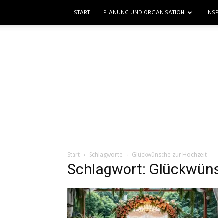
START
PLANUNG UND ORGANISATION
INS
Start
Schlagworte
Glückwünsche zur Hochzeit
Schlagwort: Glückwüns