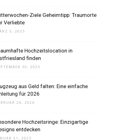
litterwochen-Ziele Geheimtipp: Traumorte
ür Verliebte
ÄRZ 5, 2025
raumhafte Hochzeitslocation in
stfriesland finden
EPTEMBER 30, 2025
lugzeug aus Geld falten: Eine einfache
nleitung für 2026
EBRUAR 26, 2026
esondere Hochzeitsringe: Einzigartige
esigns entdecken
ANUAR 31, 2025