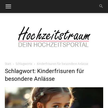
Start
Schlagworte
Kinderfrisuren für besondere Anlässe
Hochzeitstraum
Schlagwort: Kinderfrisuren für
besondere Anlässe
–