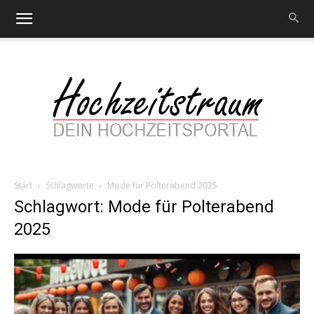
Start
Schlagworte
Mode für Polterabend 2025
Hochzeitstraum
Schlagwort: Mode für Polterabend
2025
–