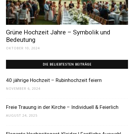
Dein
Grüne Hochzeit Jahre – Symbolik und
Portal
Bedeutung
OKTOBER 10, 2024
rund
DIE BELIEBTESTEN BEITRÄGE
40 jährige Hochzeit – Rubinhochzeit feiern
um
NOVEMBER 6, 2024
Freie Trauung in der Kirche – Individuell & Feierlich
das
AUGUST 24, 2025