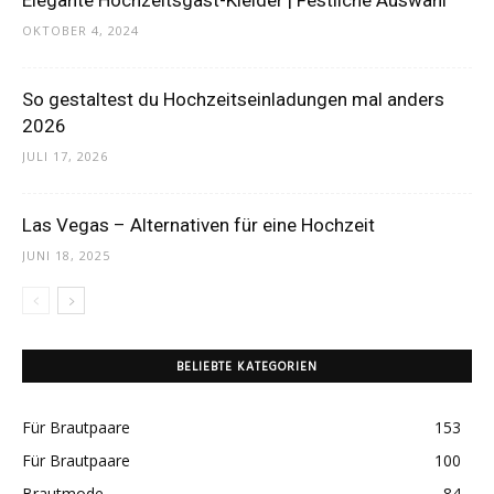
Elegante Hochzeitsgast-Kleider | Festliche Auswahl
Thema
OKTOBER 4, 2024
So gestaltest du Hochzeitseinladungen mal anders
Hochzeit
2026
JULI 17, 2026
Las Vegas – Alternativen für eine Hochzeit
JUNI 18, 2025
BELIEBTE KATEGORIEN
Für Brautpaare
153
Für Brautpaare
100
Brautmode
84