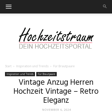
Start
Inspiration und Trends
Für Brautpaare
Hochzeitstraum
Inspiration und Trends
Für Brautpaare
Vintage Anzug Herren
Hochzeit Vintage – Retro
–
Eleganz
NOVEMBER 6, 2024