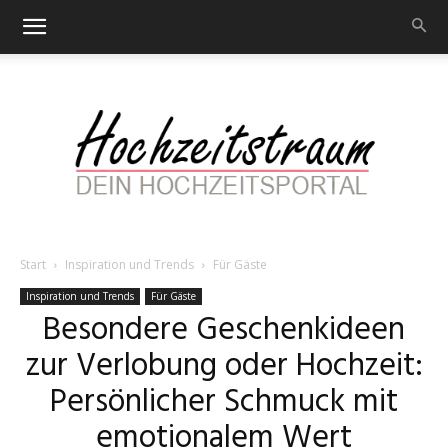
Start
Inspiration und Trends
Für Gäste
Hochzeitstraum
Inspiration und Trends
Für Gäste
Besondere Geschenkideen
zur Verlobung oder Hochzeit:
–
Persönlicher Schmuck mit
emotionalem Wert