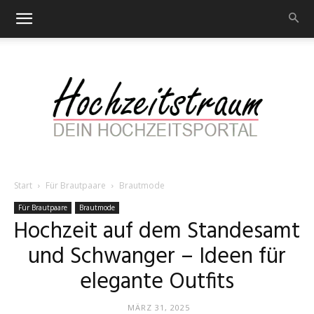
Start
Für Brautpaare
Brautmode
Hochzeitstraum
Für Brautpaare
Brautmode
Hochzeit auf dem Standesamt
und Schwanger – Ideen für
–
elegante Outfits
MÄRZ 31, 2025