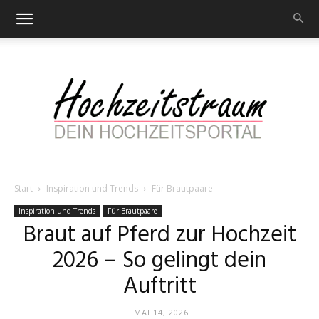
Start
Inspiration und Trends
Für Brautpaare
Hochzeitstraum
Inspiration und Trends
Für Brautpaare
Braut auf Pferd zur Hochzeit
2026 – So gelingt dein
–
Auftritt
MAI 14, 2026