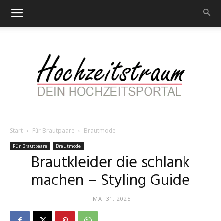
Start
Für Brautpaare
Brautmode
Hochzeitstraum
Für Brautpaare
Brautmode
Brautkleider die schlank
machen – Styling Guide
–
MAI 31, 2025