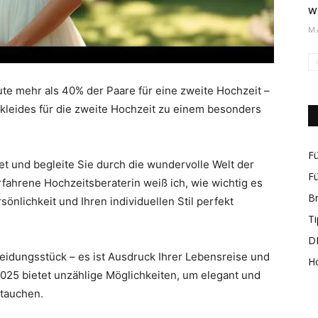
w
M
rund
e mehr als 40% der Paare für eine zweite Hochzeit –
tkleides für die zweite Hochzeit zu einem besonders
Fü
et und begleite Sie durch die wundervolle Welt der
Fü
erfahrene Hochzeitsberaterin weiß ich, wie wichtig es
um
B
rsönlichkeit und Ihren individuellen Stil perfekt
Ti
DI
leidungsstück – es ist Ausdruck Ihrer Lebensreise und
H
025 bietet unzählige Möglichkeiten, um elegant und
utauchen.
das