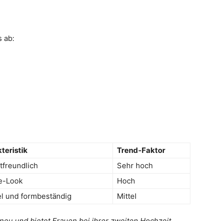
 ab:
teristik
Trend-Faktor
freundlich
Sehr hoch
e-Look
Hoch
el und formbeständig
Mittel
 neu und bietet Frauen bei ihrer zweiten Hochzeit