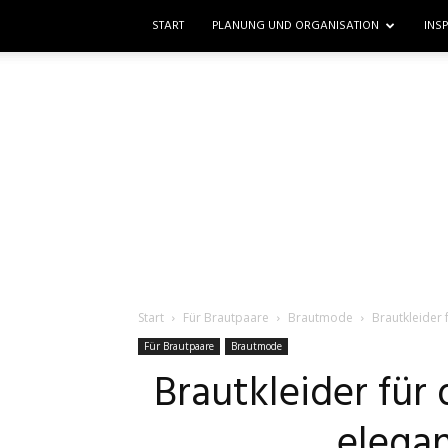
START
PLANUNG UND ORGANISATION
INS
Start
Für Brautpaare
Brautmode
Brautkleider f
Für Brautpaare
Brautmode
Brautkleider für
elegan