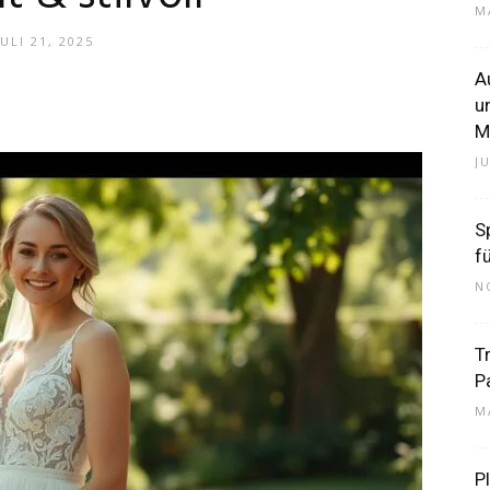
M
JULI 21, 2025
A
–
u
M
JU
S
f
Dein
N
T
P
M
Portal
P