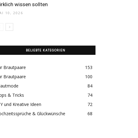
irklich wissen sollten
AI 10, 2026
BELIEBTE KATEGORIEN
r Brautpaare
153
r Brautpaare
100
rautmode
84
pps & Tricks
74
Y und Kreative Ideen
72
ochzeitssprüche & Glückwünsche
68