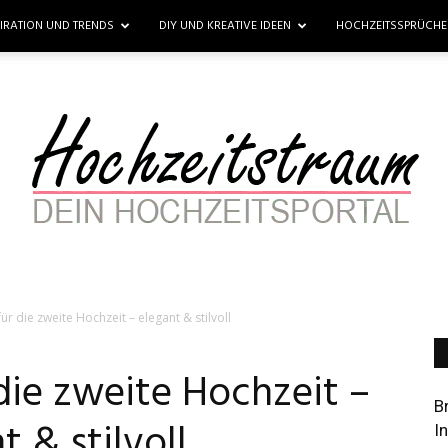
PIRATION UND TRENDS
DIY UND KREATIVE IDEEN
HOCHZEITSSPRÜCH
ür die zweite Hochzeit – elegant & stilvoll
Hochzeitstraum
 die zweite Hochzeit –
B
t & stilvoll
I