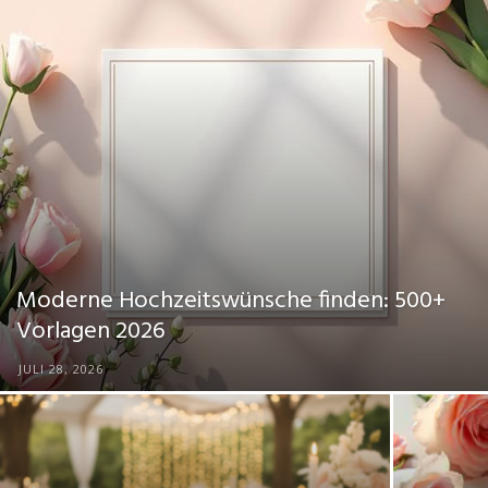
Dein
Portal
rund
Moderne Hochzeitswünsche finden: 500+
um
Vorlagen 2026
JULI 28, 2026
das