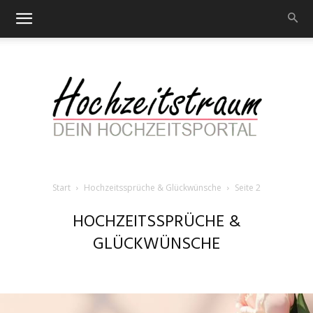
Start
Hochzeitssprüche & Glückwünsche
Seite 2
Hochzeitstraum
HOCHZEITSSPRÜCHE &
GLÜCKWÜNSCHE
–