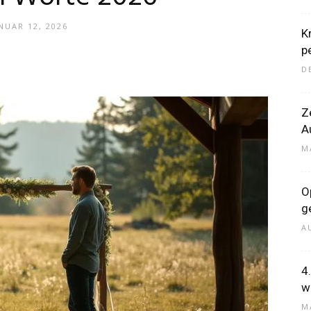
NUAR 12, 2026
K
p
–
D
Z
A
M
Dein
O
g
A
4
Portal
w
M