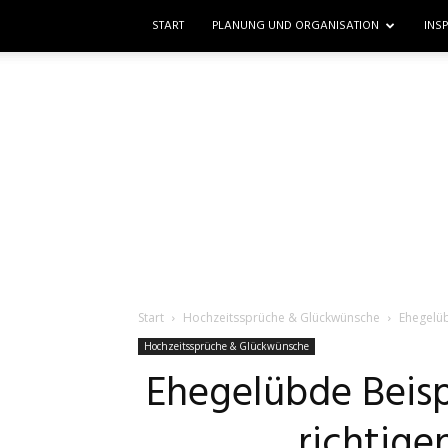
START
PLANUNG UND ORGANISATION
INS
Start
Hochzeitssprüche & Glückwünsche
Ehegelüb
Hochzeitssprüche & Glückwünsche
Ehegelübde Beispi
richtig