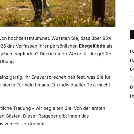
rund
 von hochzeitstraum.net. Wussten Sie, dass über 85%
026 das Verfassen ihrer persönlichen
Ehegelübde
als
Fü
fgaben empfinden? Die richtigen
Worte
für die größte
Fü
e Übung.
B
einzigartig. Ihr
Eheversprechen
hält fest, was Sie für
Ti
um
isierte Formeln hinaus. Ein individueller Text macht
DI
H
tliche Trauung – wir begleiten Sie. Von der ersten
ren Gästen. Dieser Ratgeber gibt Ihnen das
das von Herzen kommt.
das