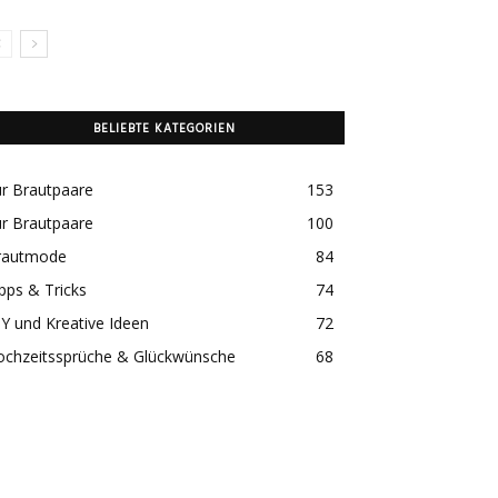
BELIEBTE KATEGORIEN
r Brautpaare
153
r Brautpaare
100
rautmode
84
pps & Tricks
74
Y und Kreative Ideen
72
ochzeitssprüche & Glückwünsche
68