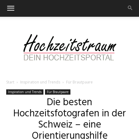
Start
Inspiration und Trends
Für Brautpaare
Hochzeitstraum
Inspiration und Trends
Für Brautpaare
Die besten
Hochzeitsfotografen in der
–
Schweiz – eine
Orientierungshilfe