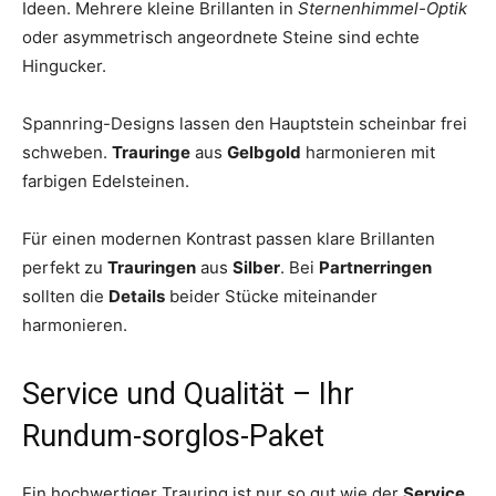
Ideen. Mehrere kleine Brillanten in
Sternenhimmel-Optik
oder asymmetrisch angeordnete Steine sind echte
Hingucker.
Spannring-Designs lassen den Hauptstein scheinbar frei
schweben.
Trauringe
aus
Gelbgold
harmonieren mit
farbigen Edelsteinen.
Für einen modernen Kontrast passen klare Brillanten
perfekt zu
Trauringen
aus
Silber
. Bei
Partnerringen
sollten die
Details
beider Stücke miteinander
harmonieren.
Service und Qualität – Ihr
Rundum-sorglos-Paket
Ein hochwertiger Trauring ist nur so gut wie der
Service
,