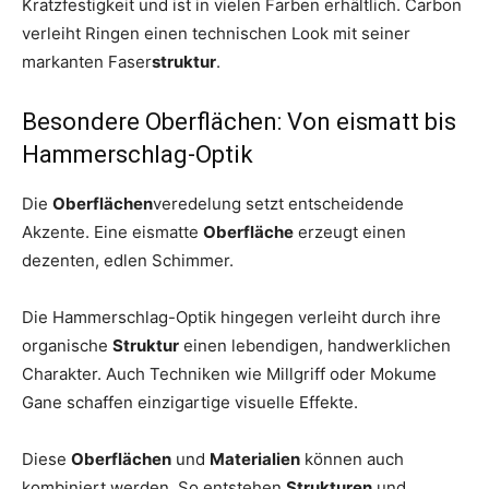
Kratzfestigkeit und ist in vielen Farben erhältlich. Carbon
verleiht Ringen einen technischen Look mit seiner
markanten Faser
struktur
.
Besondere Oberflächen: Von eismatt bis
Hammerschlag-Optik
Die
Oberflächen
veredelung setzt entscheidende
Akzente. Eine eismatte
Oberfläche
erzeugt einen
dezenten, edlen Schimmer.
Die Hammerschlag-Optik hingegen verleiht durch ihre
organische
Struktur
einen lebendigen, handwerklichen
Charakter. Auch Techniken wie Millgriff oder Mokume
Gane schaffen einzigartige visuelle Effekte.
Diese
Oberflächen
und
Materialien
können auch
kombiniert werden. So entstehen
Strukturen
und