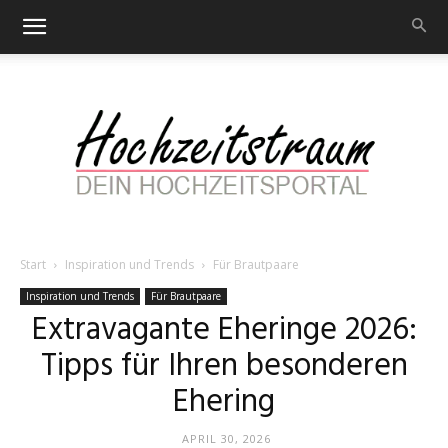
Start
Inspiration und Trends
Für Brautpaare
Hochzeitstraum
Inspiration und Trends
Für Brautpaare
Extravagante Eheringe 2026:
Tipps für Ihren besonderen
–
Ehering
APRIL 30, 2026