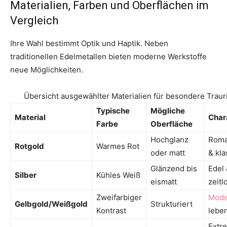
Materialien, Farben und Oberflächen im
Vergleich
Ihre Wahl bestimmt Optik und Haptik. Neben
traditionellen Edelmetallen bieten moderne Werkstoffe
neue Möglichkeiten.
Übersicht ausgewählter Materialien für besondere Traur
Typische
Mögliche
Material
Char
Farbe
Oberfläche
Hochglanz
Roma
Rotgold
Warmes Rot
oder matt
& kla
Glänzend bis
Edel
Silber
Kühles Weiß
eismatt
zeitl
Zweifarbiger
Mode
Gelbgold/Weißgold
Strukturiert
Kontrast
lebe
Extr