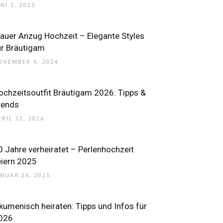
UNI 3, 2025
lauer Anzug Hochzeit – Elegante Styles
ür Bräutigam
OVEMBER 6, 2024
ochzeitsoutfit Bräutigam 2026: Tipps &
rends
PRIL 12, 2026
0 Jahre verheiratet – Perlenhochzeit
eiern 2025
ANUAR 26, 2025
kumenisch heiraten: Tipps und Infos für
026