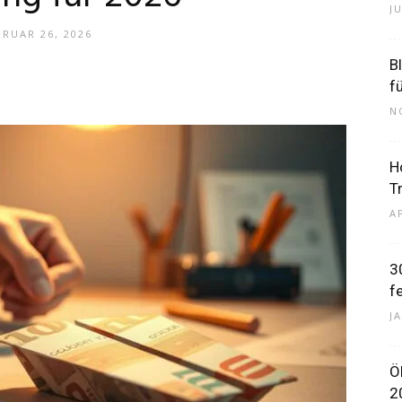
J
BRUAR 26, 2026
B
–
f
N
H
T
Dein
A
3
f
J
Portal
Ö
2