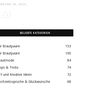
EBRUAR 10, 2026
BELIEBTE KATEGORIEN
r Brautpaare
153
r Brautpaare
100
rautmode
84
pps & Tricks
74
Y und Kreative Ideen
72
ochzeitssprüche & Glückwünsche
68