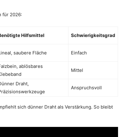
 für 2026:
Benötigte Hilfsmittel
Schwierigkeitsgrad
Lineal, saubere Fläche
Einfach
Falzbein, ablösbares
Mittel
Klebeband
Dünner Draht,
Anspruchsvoll
Präzisionswerkzeuge
pfiehlt sich dünner Draht als Verstärkung. So bleibt