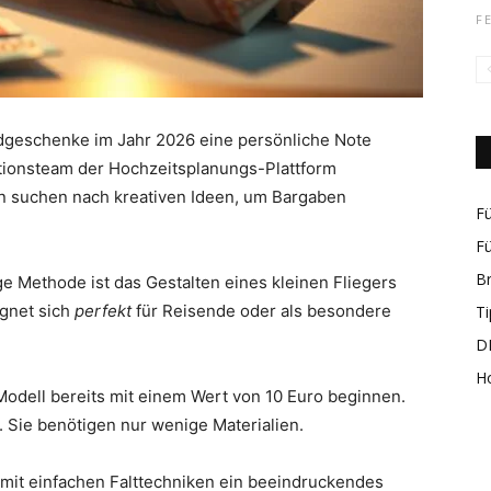
F
rund
dgeschenke im Jahr 2026 eine persönliche Note
ktionsteam der Hochzeitsplanungs-Plattform
 suchen nach kreativen Ideen, um Bargaben
Fü
Fü
B
e Methode ist das Gestalten eines kleinen Fliegers
um
ignet sich
perfekt
für Reisende oder als besondere
Ti
DI
H
Modell bereits mit einem Wert von 10 Euro beginnen.
n. Sie benötigen nur wenige Materialien.
das
e mit einfachen Falttechniken ein beeindruckendes