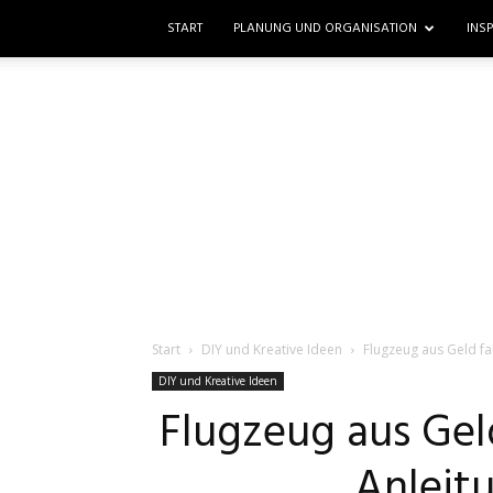
START
PLANUNG UND ORGANISATION
INS
Start
DIY und Kreative Ideen
Flugzeug aus Geld fal
DIY und Kreative Ideen
Flugzeug aus Geld
Anleit