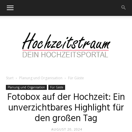
Start
Planung und Organisation
Für Gäste
Hochzeitstraum
Planung und Organisation
Für Gäste
Fotobox auf der Hochzeit: Ein
unverzichtbares Highlight für
–
den großen Tag
AUGUST 20, 2024