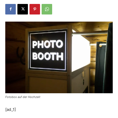
Dein
Portal
rund
um
Fotobox auf der Hochzeit
das
[ad_1]