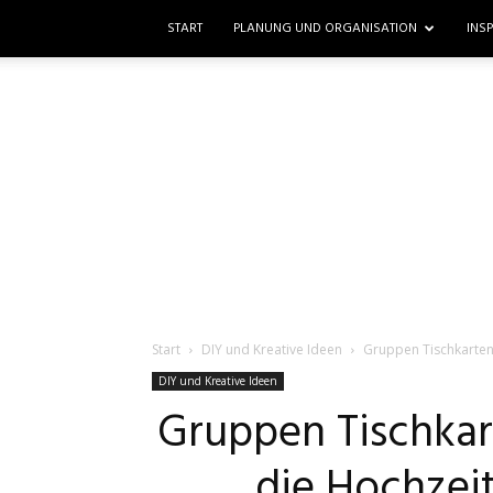
START
PLANUNG UND ORGANISATION
INS
Start
DIY und Kreative Ideen
Gruppen Tischkarten 
DIY und Kreative Ideen
Gruppen Tischkar
die Hochzei