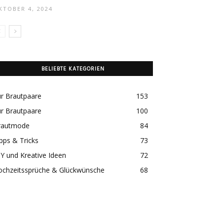
KTOBER 4, 2024
BELIEBTE KATEGORIEN
r Brautpaare
153
r Brautpaare
100
rautmode
84
pps & Tricks
73
Y und Kreative Ideen
72
ochzeitssprüche & Glückwünsche
68