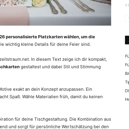
O
rund
6 personalisierte Platzkarten wählen, um die
e wichtig kleine Details für deine Feier sind.
Fü
eitstraum.net. In diesem Text zeige ich dir kompakt,
Fü
schkarten
gestaltest und dabei Stil und Stimmung
B
um
Ti
Motive exakt an dein Konzept anzupassen. Ein
DI
cht Spaß. Wähle Materialien früh, damit du keinen
H
piration für deine Tischgestaltung. Die Kombination aus
das
rend und sorgt für persönliche Wertschätzung bei den