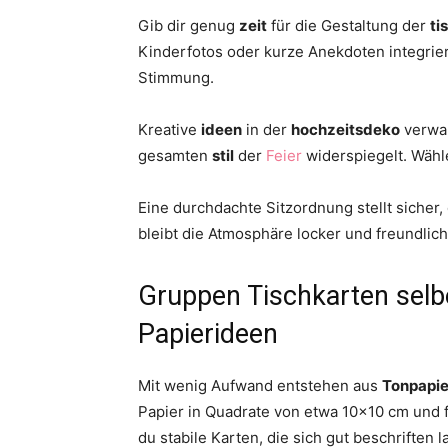
Gib dir genug
zeit
für die Gestaltung der
ti
Kinderfotos oder kurze Anekdoten integrie
Stimmung.
Kreative
ideen
in der
hochzeitsdeko
verwan
gesamten
stil
der
Feier
widerspiegelt. Wähl
Eine durchdachte Sitzordnung stellt sicher
bleibt die Atmosphäre locker und freundlich
Gruppen Tischkarten selb
Papierideen
Mit wenig Aufwand entstehen aus
Tonpapie
Papier in Quadrate von etwa 10×10 cm und fal
du stabile Karten, die sich gut beschriften l