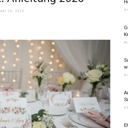
H
N
MAI 26, 2026
–
G
K
M
S
w
Dein
A
A
S
D
Portal
E