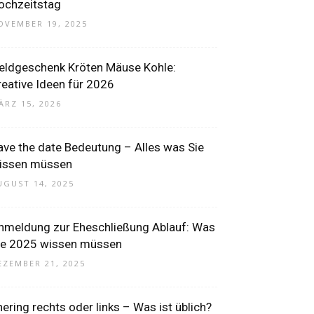
ochzeitstag
OVEMBER 19, 2025
eldgeschenk Kröten Mäuse Kohle:
reative Ideen für 2026
ÄRZ 15, 2026
ave the date Bedeutung – Alles was Sie
issen müssen
UGUST 14, 2025
nmeldung zur Eheschließung Ablauf: Was
ie 2025 wissen müssen
EZEMBER 21, 2025
hering rechts oder links – Was ist üblich?