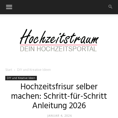
Start
DIY und Kreative Ideen
Hochzeitstraum
DIY und Kreative Ideen
Hochzeitsfrisur selber
machen: Schritt-für-Schritt
–
Anleitung 2026
JANUAR 4, 2026