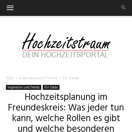
Start
Inspiration und Trends
Für Gäste
Hochzeitstraum
Inspiration und Trends
Für Gäste
Hochzeitsplanung im
Freundeskreis: Was jeder tun
–
kann, welche Rollen es gibt
und welche besonderen