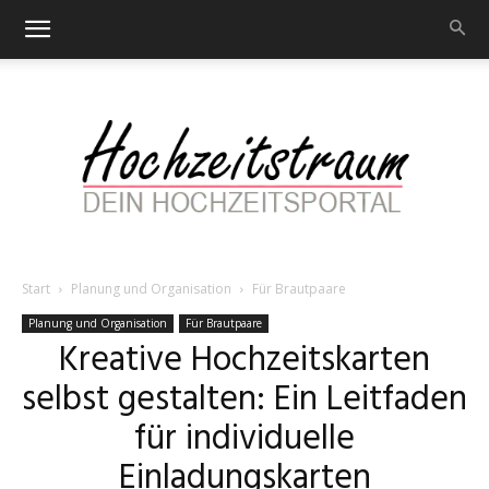
Start
Planung und Organisation
Für Brautpaare
Hochzeitstraum
Planung und Organisation
Für Brautpaare
Kreative Hochzeitskarten
selbst gestalten: Ein Leitfaden
–
für individuelle
Einladungskarten