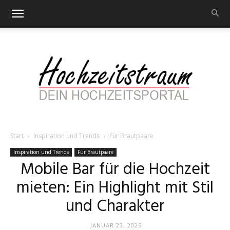
Start
Inspiration und Trends
Für Brautpaare
Hochzeitstraum
Inspiration und Trends
Für Brautpaare
Mobile Bar für die Hochzeit
mieten: Ein Highlight mit Stil
–
und Charakter
JANUAR 23, 2025