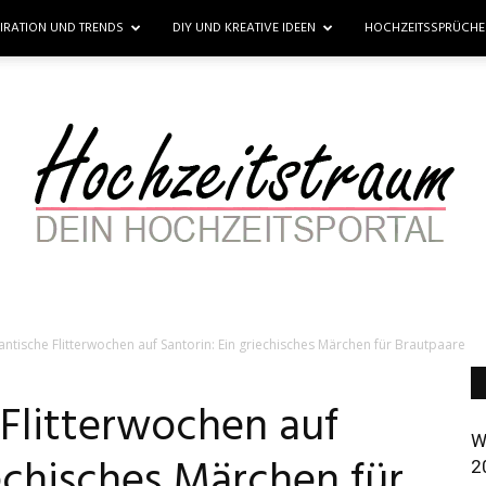
PIRATION UND TRENDS
DIY UND KREATIVE IDEEN
HOCHZEITSSPRÜCH
ntische Flitterwochen auf Santorin: Ein griechisches Märchen für Brautpaare
Hochzeitstraum
Flitterwochen auf
W
iechisches Märchen für
2