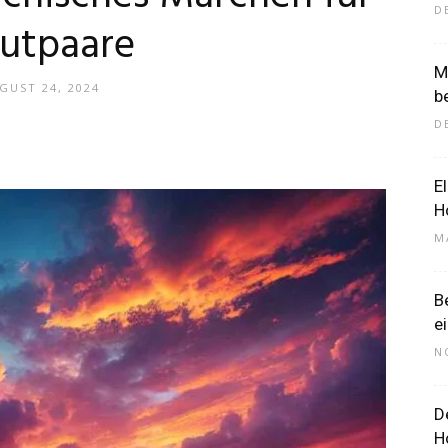
D
utpaare
M
–
GUST 24, 2024
b
D
E
H
Dein
M
B
e
N
Portal
D
H