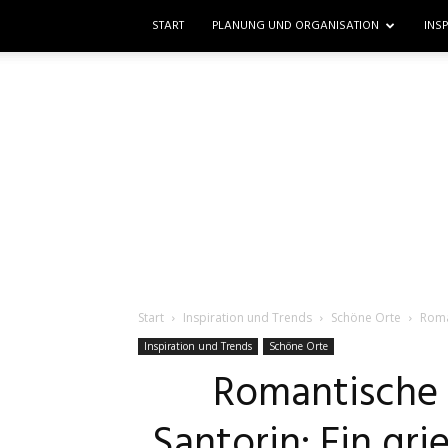
START
PLANUNG UND ORGANISATION
INS
Start
Inspiration und Trends
Schöne Orte
Roma
Inspiration und Trends
Schöne Orte
Romantische 
Santorin: Ein gr