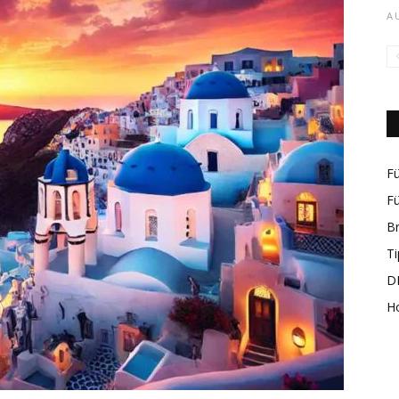
A
rund
Fü
Fü
B
um
Ti
DI
H
das