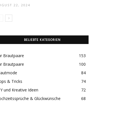
UGUST 22, 2024
BELIEBTE KATEGORIEN
r Brautpaare
153
r Brautpaare
100
rautmode
84
pps & Tricks
74
Y und Kreative Ideen
72
ochzeitssprüche & Glückwünsche
68