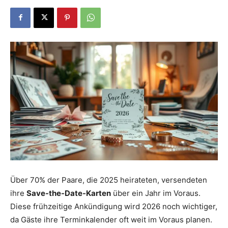
Dein
Portal
rund
um
Über 70% der Paare, die 2025 heirateten, versendeten
ihre
Save-the-Date-Karten
über ein Jahr im Voraus.
das
Diese frühzeitige Ankündigung wird 2026 noch wichtiger,
da Gäste ihre Terminkalender oft weit im Voraus planen.