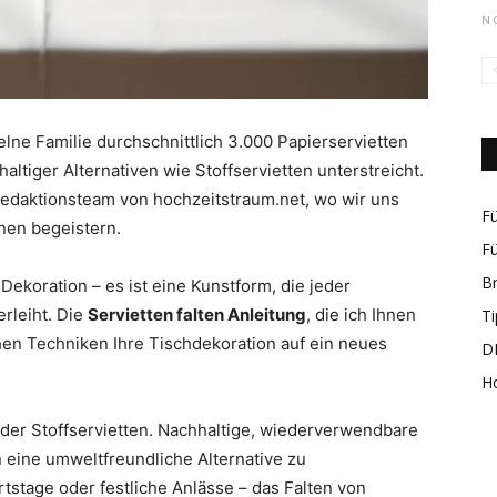
N
rund
ne Familie durchschnittlich 3.000 Papierservietten
altiger Alternativen wie Stoffservietten unterstreicht.
Redaktionsteam von hochzeitstraum.net, wo wir uns
Fü
onen begeistern.
Fü
B
 Dekoration – es ist eine Kunstform, die jeder
um
rleiht. Die
Servietten falten Anleitung
, die ich Ihnen
Ti
chen Techniken Ihre Tischdekoration auf ein neues
DI
H
 der Stoffservietten. Nachhaltige, wiederverwendbare
 eine umweltfreundliche Alternative zu
das
stage oder festliche Anlässe – das Falten von