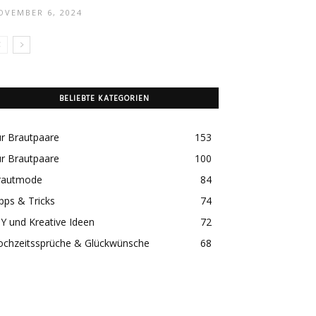
OVEMBER 6, 2024
BELIEBTE KATEGORIEN
r Brautpaare
153
r Brautpaare
100
rautmode
84
pps & Tricks
74
Y und Kreative Ideen
72
ochzeitssprüche & Glückwünsche
68