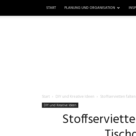
START
PLANUNG UND ORGANISATION
INS
Start
DIY und Kreative Ideen
Stoffservietten falte
DIY und Kreative Ideen
Stoffserviette
Tisch