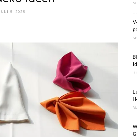
M
JUNI 5, 2025
V
–
p
S
B
I
Dein
J
L
H
M
Portal
W
G