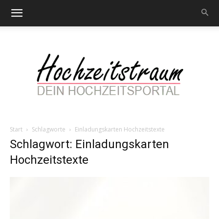
Start
Schlagworte
Einladungskarten Hochzeitstexte
Hochzeitstraum
Schlagwort: Einladungskarten
Hochzeitstexte
–