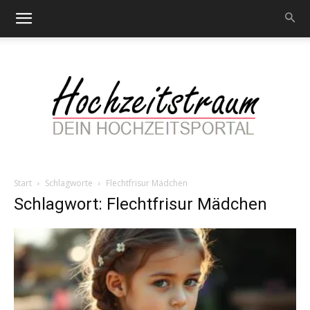
Start
Schlagworte
Flechtfrisur Mädchen
Hochzeitstraum
Schlagwort: Flechtfrisur Mädchen
–