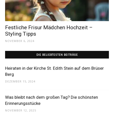
Dein
Festliche Frisur Mädchen Hochzeit –
Portal
Styling Tipps
NOVEMBER 6, 2024
rund
DIE BELIEBTESTEN BEITRÄGE
Heiraten in der Kirche St. Edith Stein auf dem Brüser
um
Berg
DEZEMBER 15, 2024
das
Was bleibt nach dem großen Tag? Die schönsten
Erinnerungsstücke
NOVEMBER 12, 2025