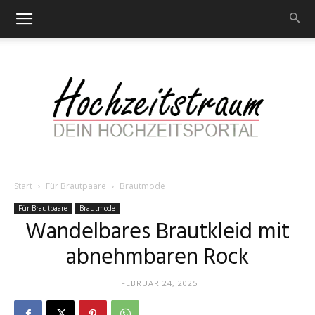
Start
Für Brautpaare
Brautmode
Hochzeitstraum
Für Brautpaare
Brautmode
Wandelbares Brautkleid mit
abnehmbaren Rock
–
FEBRUAR 24, 2025