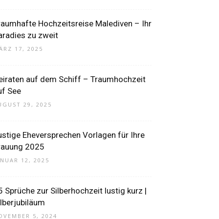
raumhafte Hochzeitsreise Malediven – Ihr
aradies zu zweit
ÄRZ 17, 2025
eiraten auf dem Schiff – Traumhochzeit
uf See
UGUST 29, 2025
ustige Eheversprechen Vorlagen für Ihre
rauung 2025
ANUAR 12, 2025
5 Sprüche zur Silberhochzeit lustig kurz |
ilberjubiläum
OVEMBER 5, 2024