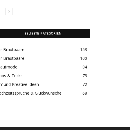
BELIEBTE KATEGORIEN
r Brautpaare
153
r Brautpaare
100
rautmode
84
pps & Tricks
73
Y und Kreative Ideen
72
ochzeitssprüche & Glückwünsche
68