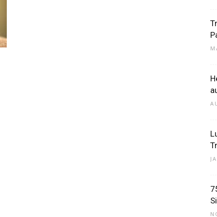
T
P
–
M
H
a
A
Dein
L
T
J
7
Portal
S
N