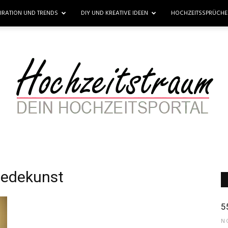
PIRATION UND TRENDS
DIY UND KREATIVE IDEEN
HOCHZEITSSPRÜCH
iedekunst
Hochzeitstraum
5
N