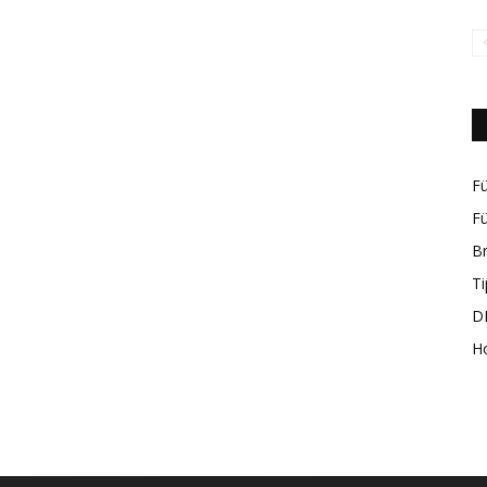
rund
Fü
Fü
B
Ti
um
DI
H
das