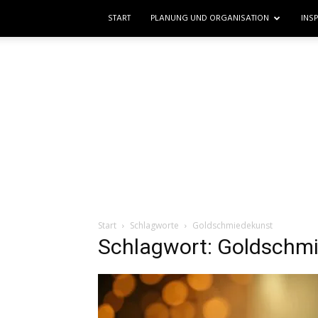
START
PLANUNG UND ORGANISATION
INS
Start
Schlagworte
Goldschmiedekunst
Schlagwort: Goldschm