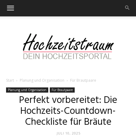
Start
Planung und Organisation
Für Brautpaare
Hochzeitstraum
Planung und Organisation
Für Brautpaare
Perfekt vorbereitet: Die
Hochzeits-Countdown-
–
Checkliste für Bräute
JULI 10, 2025