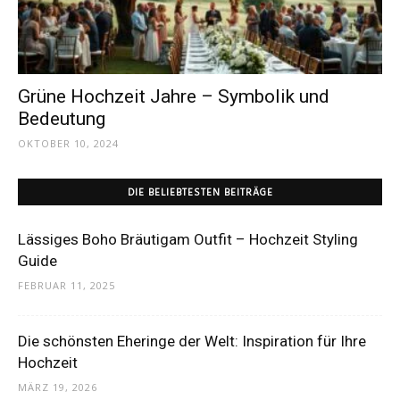
Dein
Grüne Hochzeit Jahre – Symbolik und
Portal
Bedeutung
OKTOBER 10, 2024
rund
DIE BELIEBTESTEN BEITRÄGE
Lässiges Boho Bräutigam Outfit – Hochzeit Styling
um
Guide
FEBRUAR 11, 2025
das
Die schönsten Eheringe der Welt: Inspiration für Ihre
Hochzeit
MÄRZ 19, 2026