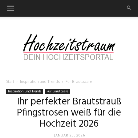
Start
Inspiration und Trends
Für Brautpaare
Hochzeitstraum
Inspiration und Trends
Für Brautpaare
Ihr perfekter Brautstrauß
Pfingstrosen weiß für die
–
Hochzeit 2026
JANUAR 23, 2026