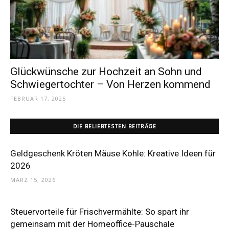
Dein
Portal
Glückwünsche zur Hochzeit an Sohn und
Schwiegertochter – Von Herzen kommend
FEBRUAR 17, 2025
rund
DIE BELIEBTESTEN BEITRÄGE
um
Geldgeschenk Kröten Mäuse Kohle: Kreative Ideen für
2026
MÄRZ 15, 2026
das
Steuervorteile für Frischvermählte: So spart ihr
gemeinsam mit der Homeoffice-Pauschale