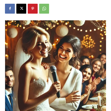
Dein
Portal
rund
um
das