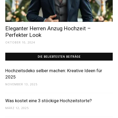
Dein
Eleganter Herren Anzug Hochzeit –
Portal
Perfekter Look
OKTOBER 10, 2024
rund
DIE BELIEBTESTEN BEITRÄGE
Hochzeitsdeko selber machen: Kreative Ideen für
um
2025
NOVEMBER 13, 2025
das
Was kostet eine 3 stöckige Hochzeitstorte?
MÄRZ 12, 2025