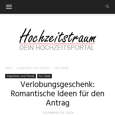
Start
Inspiration und Trends
Für Gäste
Hochzeitstraum
Inspiration und Trends
Für Gäste
Verlobungsgeschenk:
Romantische Ideen für den
–
Antrag
DEZEMBER 25, 2024