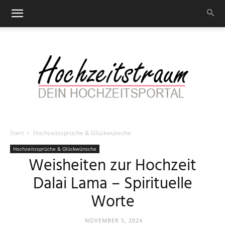
Start
Hochzeitssprüche & Glückwünsche
Hochzeitstraum
Hochzeitssprüche & Glückwünsche
Weisheiten zur Hochzeit
Dalai Lama – Spirituelle
–
Worte
NOVEMBER 5, 2024